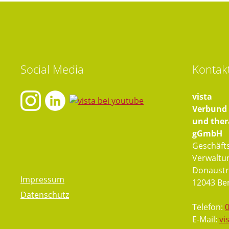
Social
Media
Kontak
vista
Verbund f
und ther
gGmbH
Geschäfts
Verwaltu
Donaustr
Impressum
12043 Ber
Datenschutz
Telefon:
E-Mail:
vi