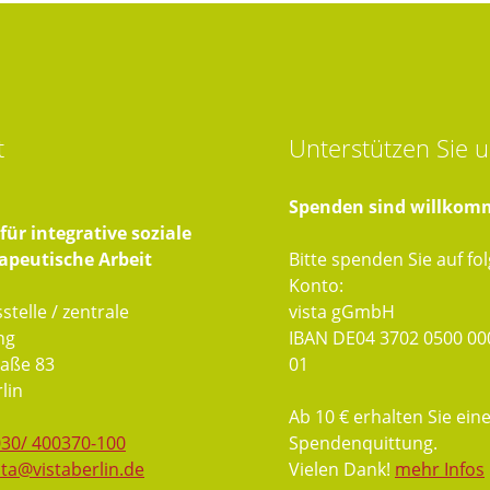
t
Unterstützen
Sie u
Spenden sind willkom
ür integrative soziale
apeutische Arbeit
Bitte spenden Sie auf fo
Konto:
stelle / zentrale
vista gGmbH
ng
IBAN DE04 3702 0500 00
aße 83
01
lin
Ab 10 € erhalten Sie ein
030/ 400370-100
Spendenquittung.
sta@vistaberlin.de
Vielen Dank!
mehr Infos